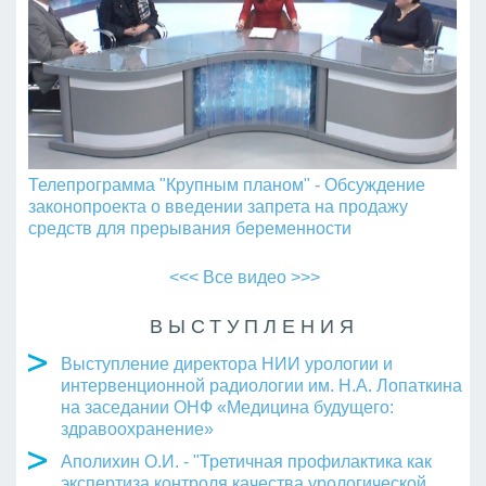
Телепрограмма "Крупным планом" - Обсуждение
законопроекта о введении запрета на продажу
средств для прерывания беременности
<<< Все видео >>>
ВЫСТУПЛЕНИЯ
Выступление директора НИИ урологии и
интервенционной радиологии им. Н.А. Лопаткина
на заседании ОНФ «Медицина будущего:
здравоохранение»
Аполихин О.И. - "Третичная профилактика как
экспертиза контроля качества урологической